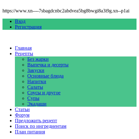
https://www.xn----7sbagdcnbc2abdvea5bg8bwgi8a3i9g.xn--p1ai
Вход
Регистрация
Главная
Рецепты
Без жарки
Выпечка и десерты
Закуски
Основные блюда
Напитки
Салаты
Соусы и другое
Супы
Экадаши
Статьи
Форум
Предложить рецепт
Поиск по ингредиентам
План питания