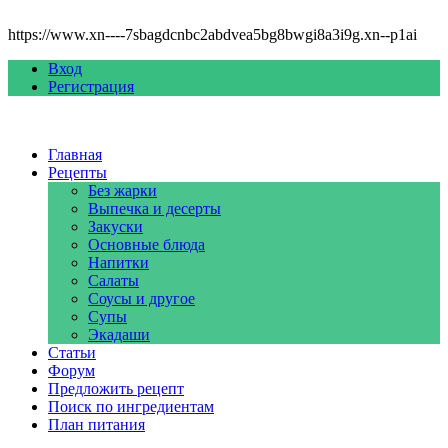
https://www.xn----7sbagdcnbc2abdvea5bg8bwgi8a3i9g.xn--p1ai
Вход
Регистрация
Главная
Рецепты
Без жарки
Выпечка и десерты
Закуски
Основные блюда
Напитки
Салаты
Соусы и другое
Супы
Экадаши
Статьи
Форум
Предложить рецепт
Поиск по ингредиентам
План питания