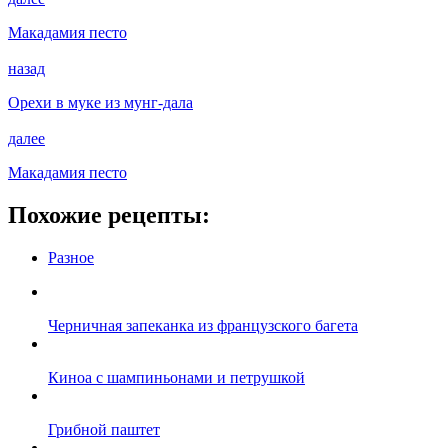
Макадамия песто
назад
Орехи в муке из мунг-дала
далее
Макадамия песто
Похожие рецепты:
Разное
Черничная запеканка из французского багета
Киноа с шампиньонами и петрушкой
Грибной паштет