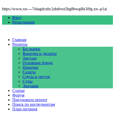
https://www.xn----7sbagdcnbc2abdvea5bg8bwgi8a3i9g.xn--p1ai
Вход
Регистрация
Главная
Рецепты
Без жарки
Выпечка и десерты
Закуски
Основные блюда
Напитки
Салаты
Соусы и другое
Супы
Экадаши
Статьи
Форум
Предложить рецепт
Поиск по ингредиентам
План питания