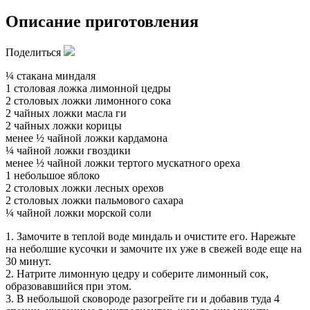
Описание приготовления
Поделиться
¼ стакана миндаля
1 столовая ложка лимонной цедры
2 столовых ложки лимонного сока
2 чайных ложки масла ги
2 чайных ложки корицы
менее ½ чайной ложки кардамона
¼ чайной ложки гвоздики
менее ½ чайной ложки тертого мускатного ореха
1 небольшое яблоко
2 столовых ложки лесных орехов
2 столовых ложки пальмового сахара
¼ чайной ложки морской соли
1. Замочите в теплой воде миндаль и очистите его. Нарежьте
на неболшие кусочки и замочите их уже в свежей воде еще на
30 минут.
2. Натрите лимонную цедру и соберите лимонный сок,
образовавшийся при этом.
3. В небольшой сковороде разогрейте ги и добавив туда 4