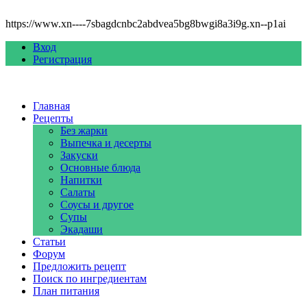
https://www.xn----7sbagdcnbc2abdvea5bg8bwgi8a3i9g.xn--p1ai
Вход
Регистрация
Главная
Рецепты
Без жарки
Выпечка и десерты
Закуски
Основные блюда
Напитки
Салаты
Соусы и другое
Супы
Экадаши
Статьи
Форум
Предложить рецепт
Поиск по ингредиентам
План питания