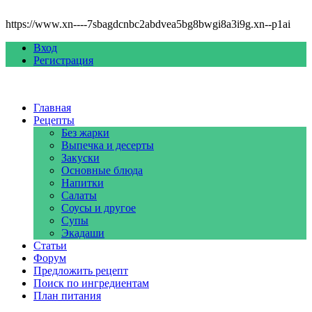
https://www.xn----7sbagdcnbc2abdvea5bg8bwgi8a3i9g.xn--p1ai
Вход
Регистрация
Главная
Рецепты
Без жарки
Выпечка и десерты
Закуски
Основные блюда
Напитки
Салаты
Соусы и другое
Супы
Экадаши
Статьи
Форум
Предложить рецепт
Поиск по ингредиентам
План питания