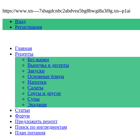
https://www.xn----7sbagdcnbc2abdvea5bg8bwgi8a3i9g.xn--p1ai
Вход
Регистрация
Главная
Рецепты
Без жарки
Выпечка и десерты
Закуски
Основные блюда
Напитки
Салаты
Соусы и другое
Супы
Экадаши
Статьи
Форум
Предложить рецепт
Поиск по ингредиентам
План питания