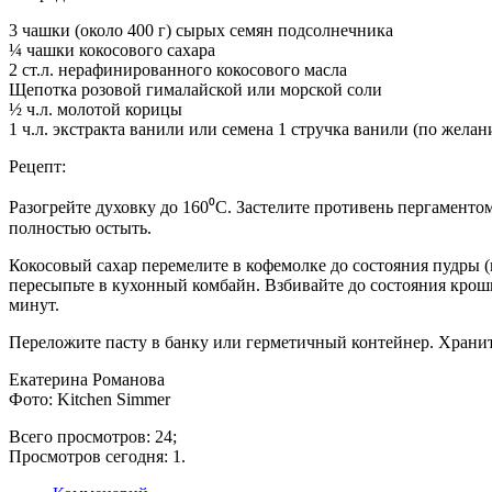
3 чашки (около 400 г) сырых семян подсолнечника
¼ чашки кокосового сахара
2 ст.л. нерафинированного кокосового масла
Щепотка розовой гималайской или морской соли
½ ч.л. молотой корицы
1 ч.л. экстракта ванили или семена 1 стручка ванили (по жела
Рецепт:
Разогрейте духовку до 160⁰С. Застелите противень пергаментом
полностью остыть.
Кокосовый сахар перемелите в кофемолке до состояния пудры 
пересыпьте в кухонный комбайн. Взбивайте до состояния крошки
минут.
Переложите пасту в банку или герметичный контейнер. Хранит
Екатерина Романова
Фото: Kitchen Simmer
Всего просмотров: 24;
Просмотров сегодня: 1.