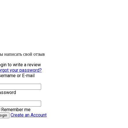
бы написать свой отзыв
gin to write a review
rgot your password?
ername or E-mail
assword
Remember me
Create an Account