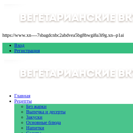
https://www.xn----7sbagdcnbc2abdvea5bg8bwgi8a3i9g.xn--p1ai
Вход
Регистрация
Главная
Рецепты
Без жарки
Выпечка и десерты
Закуски
Основные блюда
Напитки