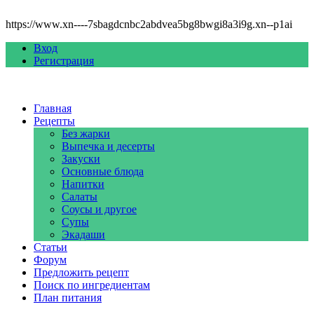
https://www.xn----7sbagdcnbc2abdvea5bg8bwgi8a3i9g.xn--p1ai
Вход
Регистрация
Главная
Рецепты
Без жарки
Выпечка и десерты
Закуски
Основные блюда
Напитки
Салаты
Соусы и другое
Супы
Экадаши
Статьи
Форум
Предложить рецепт
Поиск по ингредиентам
План питания