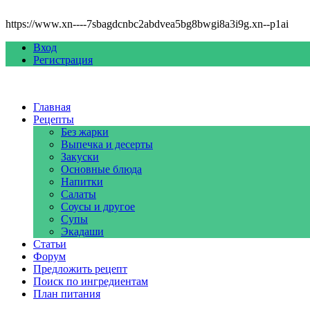
https://www.xn----7sbagdcnbc2abdvea5bg8bwgi8a3i9g.xn--p1ai
Вход
Регистрация
Главная
Рецепты
Без жарки
Выпечка и десерты
Закуски
Основные блюда
Напитки
Салаты
Соусы и другое
Супы
Экадаши
Статьи
Форум
Предложить рецепт
Поиск по ингредиентам
План питания