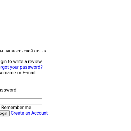
бы написать свой отзыв
gin to write a review
rgot your password?
ername or E-mail
assword
Remember me
Create an Account