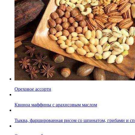
Ореховое ассорти
Квиноа маффины с арахисовым маслом
Тыква, фаршированная рисом со шпинатом, грибами и с