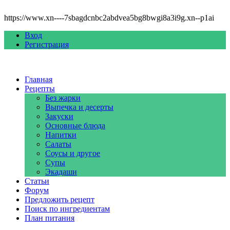
https://www.xn----7sbagdcnbc2abdvea5bg8bwgi8a3i9g.xn--p1ai
Вход
Регистрация
Главная
Рецепты
Без жарки
Выпечка и десерты
Закуски
Основные блюда
Напитки
Салаты
Соусы и другое
Супы
Экадаши
Статьи
Форум
Предложить рецепт
Поиск по ингредиентам
План питания