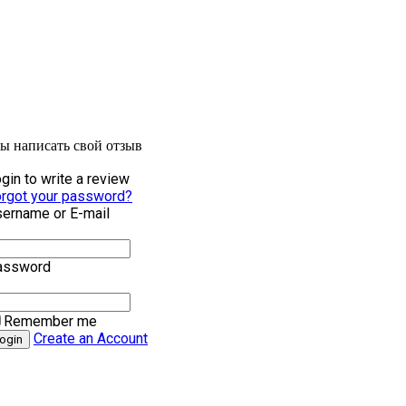
бы написать свой отзыв
gin to write a review
rgot your password?
ername or E-mail
assword
Remember me
Create an Account