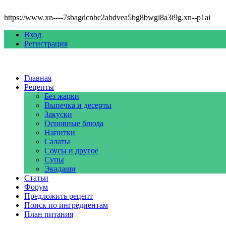
https://www.xn----7sbagdcnbc2abdvea5bg8bwgi8a3i9g.xn--p1ai
Вход
Регистрация
Главная
Рецепты
Без жарки
Выпечка и десерты
Закуски
Основные блюда
Напитки
Салаты
Соусы и другое
Супы
Экадаши
Статьи
Форум
Предложить рецепт
Поиск по ингредиентам
План питания