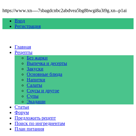
https://www.xn----7sbagdcnbc2abdvea5bg8bwgi8a3i9g.xn--p1ai
Вход
Регистрация
Главная
Рецепты
Без жарки
Выпечка и десерты
Закуски
Основные блюда
Напитки
Салаты
Соусы и другое
Супы
Экадаши
Статьи
Форум
Предложить рецепт
Поиск по ингредиентам
План питания