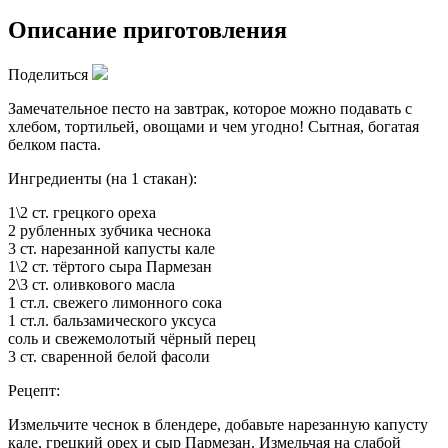
Описание приготовления
Поделиться
Замечательное песто на завтрак, которое можно подавать с
хлебом, тортильей, овощами и чем угодно! Сытная, богатая
белком паста.
Ингредиенты (на 1 стакан):
1\2 ст. грецкого ореха
2 рубленных зубчика чеснока
3 ст. нарезанной капусты кале
1\2 ст. тёртого сыра Пармезан
2\3 ст. оливкового масла
1 ст.л. свежего лимонного сока
1 ст.л. бальзамического уксуса
соль и свежемолотый чёрный перец
3 ст. сваренной белой фасоли
Рецепт:
Измельчите чеснок в блендере, добавьте нарезанную капусту
кале, грецкий орех и сыр Пармезан. Измельчая на слабой