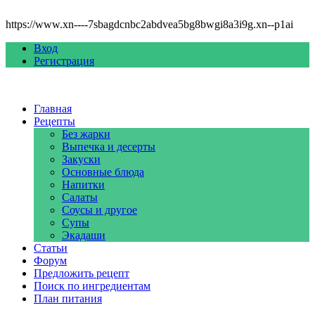
https://www.xn----7sbagdcnbc2abdvea5bg8bwgi8a3i9g.xn--p1ai
Вход
Регистрация
Главная
Рецепты
Без жарки
Выпечка и десерты
Закуски
Основные блюда
Напитки
Салаты
Соусы и другое
Супы
Экадаши
Статьи
Форум
Предложить рецепт
Поиск по ингредиентам
План питания