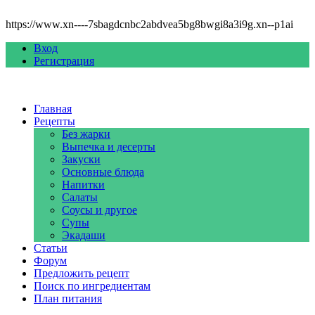
https://www.xn----7sbagdcnbc2abdvea5bg8bwgi8a3i9g.xn--p1ai
Вход
Регистрация
Главная
Рецепты
Без жарки
Выпечка и десерты
Закуски
Основные блюда
Напитки
Салаты
Соусы и другое
Супы
Экадаши
Статьи
Форум
Предложить рецепт
Поиск по ингредиентам
План питания