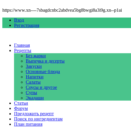
https://www.xn----7sbagdcnbc2abdvea5bg8bwgi8a3i9g.xn--p1ai
Вход
Регистрация
Главная
Рецепты
Без жарки
Выпечка и десерты
Закуски
Основные блюда
Напитки
Салаты
Соусы и другое
Супы
Экадаши
Статьи
Форум
Предложить рецепт
Поиск по ингредиентам
План питания