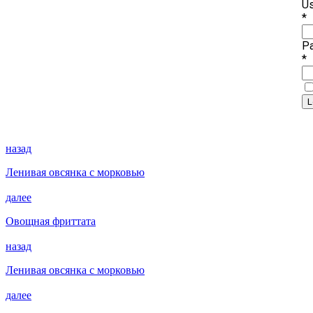
Us
*
P
*
назад
Ленивая овсянка с морковью
далее
Овощная фриттата
назад
Ленивая овсянка с морковью
далее