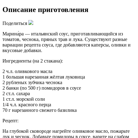
Описание приготовления
Поделиться
Марина́ра — итальянский соус, приготавливающийся из
томатов, чеснока, пряных трав и лука. Существуют разные
вариации рецепта соуса, где добавляются каперсы, оливки и
вкусовые добавки.
Ингредиенты (на 2 стакана):
2 ч.л. оливкового масла
1 большая нарезанная жёлтая луковица
2 рубленых зубчика чеснока
2 банки (по 500 г) помидоров в соусе
2 ст.л. сахара
1 ст.л. морской соли
1/4 ч.л. красного перца
70 г нарезанного свежего базилика
Рецепт:
На глубокой сковороде нагрейте оливковое масло, пожарьте
лук и чеснок. Добавьте помидоры в соусе, варите на слабом