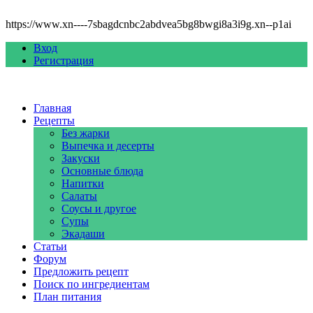
https://www.xn----7sbagdcnbc2abdvea5bg8bwgi8a3i9g.xn--p1ai
Вход
Регистрация
Главная
Рецепты
Без жарки
Выпечка и десерты
Закуски
Основные блюда
Напитки
Салаты
Соусы и другое
Супы
Экадаши
Статьи
Форум
Предложить рецепт
Поиск по ингредиентам
План питания