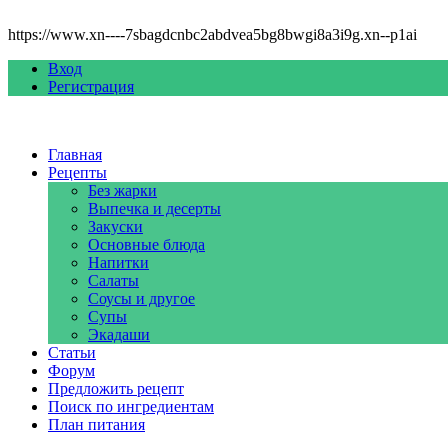
https://www.xn----7sbagdcnbc2abdvea5bg8bwgi8a3i9g.xn--p1ai
Вход
Регистрация
Главная
Рецепты
Без жарки
Выпечка и десерты
Закуски
Основные блюда
Напитки
Салаты
Соусы и другое
Супы
Экадаши
Статьи
Форум
Предложить рецепт
Поиск по ингредиентам
План питания