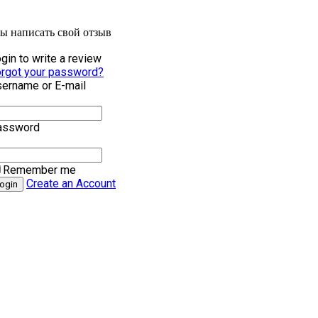
бы написать свой отзыв
gin to write a review
rgot your password?
ername or E-mail
assword
Remember me
Create an Account