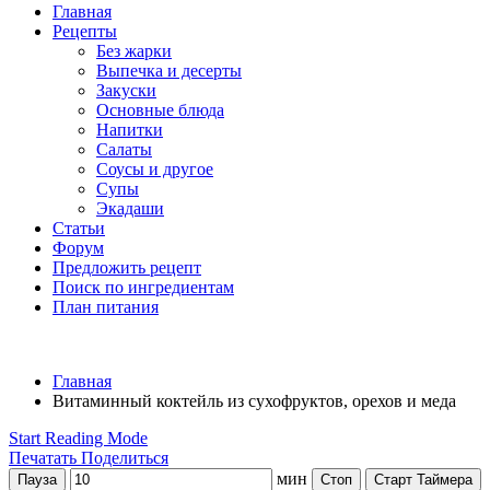
Главная
Рецепты
Без жарки
Выпечка и десерты
Закуски
Основные блюда
Напитки
Салаты
Соусы и другое
Супы
Экадаши
Статьи
Форум
Предложить рецепт
Поиск по ингредиентам
План питания
Главная
Витаминный коктейль из сухофруктов, орехов и меда
Start Reading Mode
Печатать
Поделиться
мин
Пауза
Стоп
Старт Таймера