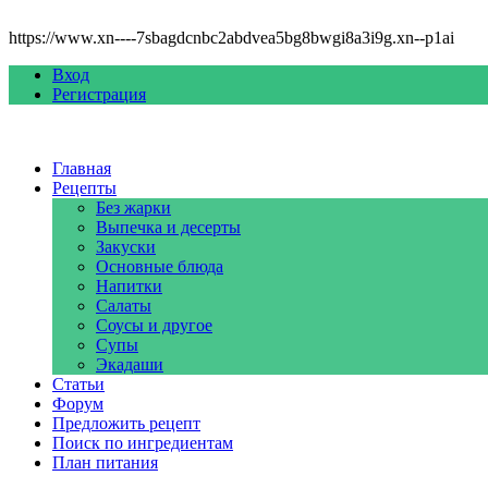
https://www.xn----7sbagdcnbc2abdvea5bg8bwgi8a3i9g.xn--p1ai
Вход
Регистрация
Главная
Рецепты
Без жарки
Выпечка и десерты
Закуски
Основные блюда
Напитки
Салаты
Соусы и другое
Супы
Экадаши
Статьи
Форум
Предложить рецепт
Поиск по ингредиентам
План питания