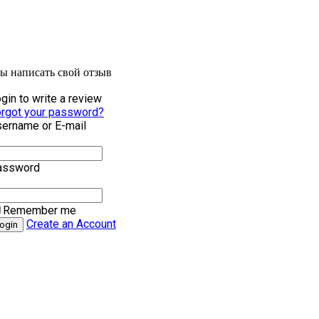
бы написать свой отзыв
gin to write a review
rgot your password?
ername or E-mail
assword
Remember me
Create an Account