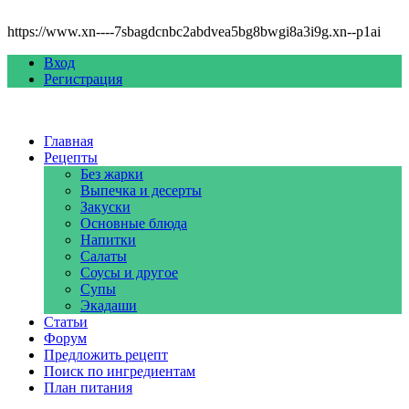
https://www.xn----7sbagdcnbc2abdvea5bg8bwgi8a3i9g.xn--p1ai
Вход
Регистрация
Главная
Рецепты
Без жарки
Выпечка и десерты
Закуски
Основные блюда
Напитки
Салаты
Соусы и другое
Супы
Экадаши
Статьи
Форум
Предложить рецепт
Поиск по ингредиентам
План питания