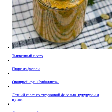
Тыквенный песто
Пюре из фасоли
Овощной суп «Риболлита»
Летний салат со стручковой фасолью, кукурузой и
нутом