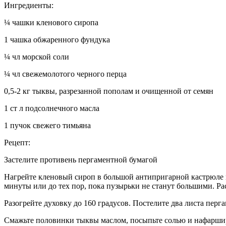
Ингредиенты:
¼ чашки кленового сиропа
1 чашка обжаренного фундука
¼ чл морской соли
¼ чл свежемолотого черного перца
0,5-2 кг тыквы, разрезанной пополам и очищенной от семян
1 ст л подсолнечного масла
1 пучок свежего тимьяна
Рецепт:
Застелите противень пергаментной бумагой
Нагрейте кленовый сироп в большой антипригарной кастрюле на
минуты или до тех пор, пока пузырьки не станут большими. Ра
Разогрейте духовку до 160 градусов. Постелите два листа перг
Смажьте половинки тыквы маслом, посыпьте солью и нафарширу