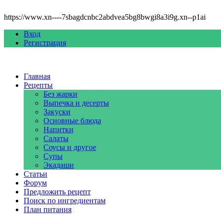
https://www.xn----7sbagdcnbc2abdvea5bg8bwgi8a3i9g.xn--p1ai
Вход
Регистрация
Главная
Рецепты
Без жарки
Выпечка и десерты
Закуски
Основные блюда
Напитки
Салаты
Соусы и другое
Супы
Экадаши
Статьи
Форум
Предложить рецепт
Поиск по ингредиентам
План питания