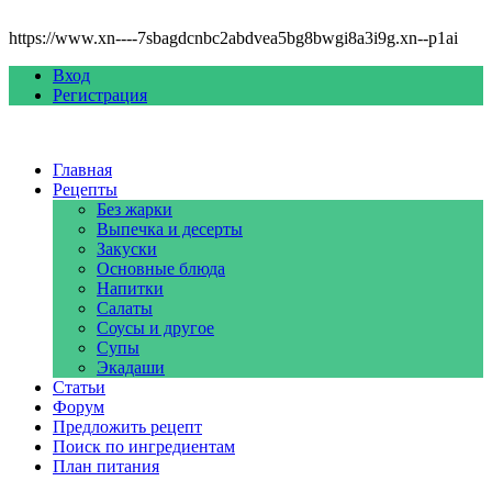
https://www.xn----7sbagdcnbc2abdvea5bg8bwgi8a3i9g.xn--p1ai
Вход
Регистрация
Главная
Рецепты
Без жарки
Выпечка и десерты
Закуски
Основные блюда
Напитки
Салаты
Соусы и другое
Супы
Экадаши
Статьи
Форум
Предложить рецепт
Поиск по ингредиентам
План питания