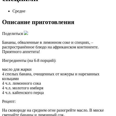
Средне
Описание приготовления
Поделиться
Бананы, обваленные в лимонном соке и специях, –
распространённое блюдо на африканском континенте.
Приятного аппетита!
Ингредиенты (на 6-8 порций):
масло для жарки
4 спелых банана, очищенных от кожуры и нарезанных
кольцами
4 ч.л. лимонного сока
4 ч.л. молотого имбиря
4 ч.л. кайенского перца
Рецепт:
На сковороде на среднем огне разогрейте масло. В миске
смешайте бананы и лимонный сок.