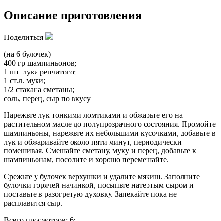
Описание приготовления
Поделиться
(на 6 булочек)
400 гр шампиньонов;
1 шт. лука репчатого;
1 ст.л. муки;
1/2 стакана сметаны;
соль, перец, сыр по вкусу
Нарежьте лук тонкими ломтиками и обжарьте его на
растительном масле до полупрозрачного состояния. Промойте
шампиньоны, нарежьте их небольшими кусочками, добавьте в
лук и обжаривайте около пяти минут, периодически
помешивая. Смешайте сметану, муку и перец, добавьте к
шампиньонам, посолите и хорошо перемешайте.
Срежьте у булочек верхушки и удалите мякиш. Заполните
булочки горячей начинкой, посыпьте натертым сыром и
поставьте в разогретую духовку. Запекайте пока не
расплавится сыр.
Всего просмотров: 6;