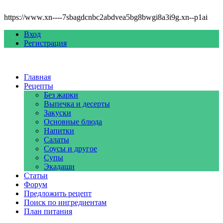
https://www.xn----7sbagdcnbc2abdvea5bg8bwgi8a3i9g.xn--p1ai
Вход
Регистрация
Главная
Рецепты
Без жарки
Выпечка и десерты
Закуски
Основные блюда
Напитки
Салаты
Соусы и другое
Супы
Экадаши
Статьи
Форум
Предложить рецепт
Поиск по ингредиентам
План питания