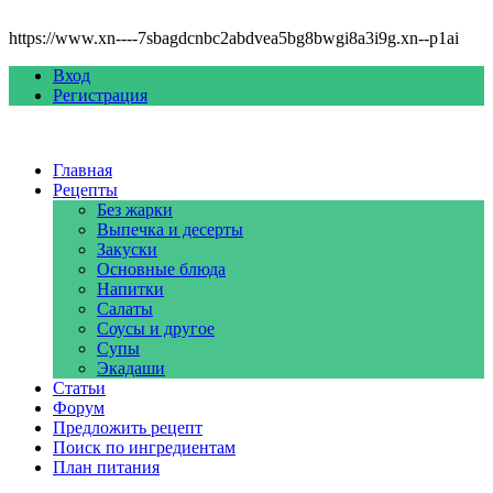
https://www.xn----7sbagdcnbc2abdvea5bg8bwgi8a3i9g.xn--p1ai
Вход
Регистрация
Главная
Рецепты
Без жарки
Выпечка и десерты
Закуски
Основные блюда
Напитки
Салаты
Соусы и другое
Супы
Экадаши
Статьи
Форум
Предложить рецепт
Поиск по ингредиентам
План питания