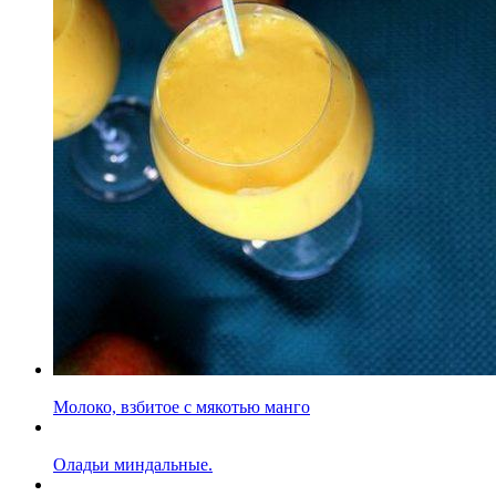
Молоко, взбитое с мякотью манго
Оладьи миндальные.