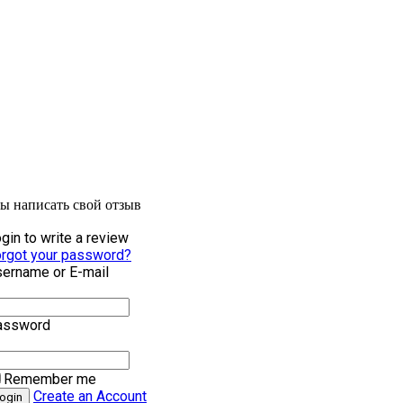
бы написать свой отзыв
gin to write a review
rgot your password?
ername or E-mail
assword
Remember me
Create an Account