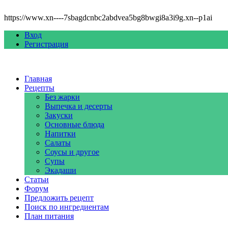
https://www.xn----7sbagdcnbc2abdvea5bg8bwgi8a3i9g.xn--p1ai
Вход
Регистрация
Главная
Рецепты
Без жарки
Выпечка и десерты
Закуски
Основные блюда
Напитки
Салаты
Соусы и другое
Супы
Экадаши
Статьи
Форум
Предложить рецепт
Поиск по ингредиентам
План питания