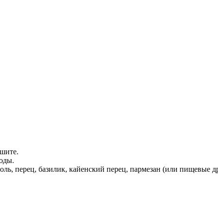
ушите.
воды.
соль, перец, базилик, кайенский перец, пармезан (или пищевые 