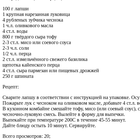
100 г лапши
1 крупная нарезанная луковица
4 рубленых зубчика чеснока
1 ч.л. оливкового масла
4 ст.л. воды
800 г твёрдого сыра тофу
2-3 ст.л. мисо или соевого соуса
2-3 ч.л. соли
1/2 ч.л. перца
2 ст.л. измельчённого свежего базилика
щепотка кайенского перца
4 ст.л. сыра пармезан или пищевых дрожжей
250 г шпината
Рецепт:
Сварите лапшу в соответствии с инструкцией на упаковке. Ос
Пожарьте лук с чесноком на оливковом масле, добавьте 4 ст.л. 
В кухонном комбайне смешайте тофу, мисо (или соевый соус), 
чесночно-луковую смесь. Вылейте в форму для выпечки.
Выпекайте при температуре 200С в течение 45-55 минут.
Дайте блюду остыть 10 минут. Сервируйте.
Всего просмотров: 20;