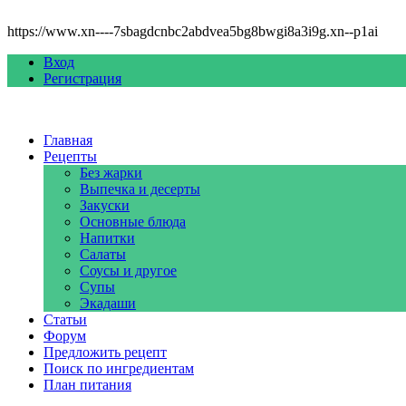
https://www.xn----7sbagdcnbc2abdvea5bg8bwgi8a3i9g.xn--p1ai
Вход
Регистрация
Главная
Рецепты
Без жарки
Выпечка и десерты
Закуски
Основные блюда
Напитки
Салаты
Соусы и другое
Супы
Экадаши
Статьи
Форум
Предложить рецепт
Поиск по ингредиентам
План питания