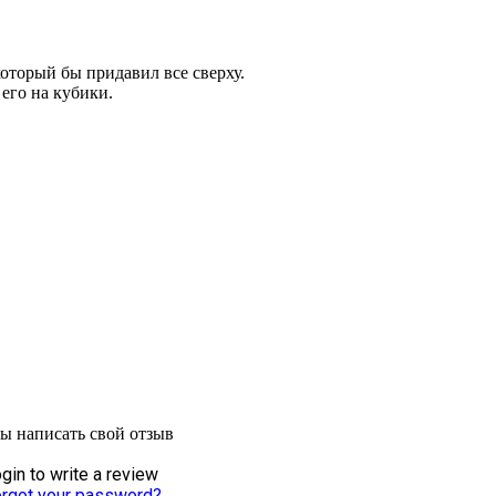
который бы придавил все сверху.
 его на кубики.
бы написать свой отзыв
gin to write a review
rgot your password?