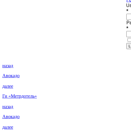
Us
*
P
*
назад
Авокадо
далее
Ги «Метрдотель»
назад
Авокадо
далее