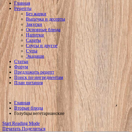
Главная
Рецепты
Без жарки
Выпечка и десерты
Закуски
Основные блюда
Напитки
Салаты
Соусы и другое
Супы
Экадаши
Статьи
Форум
Предложить рецепт
Поиск по ингредиентам
План питания
Главная
Вторые блюда
Голубцы вегетарианские
Start Reading Mode
Печатать
Поделиться