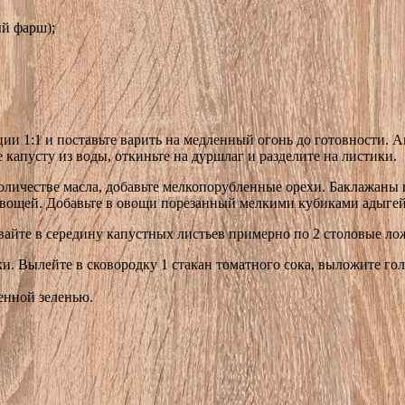
ый фарш);
ции 1:1 и поставьте варить на медленный огонь до готовности. 
капусту из воды, откиньте на дуршлаг и разделите на листики.
количестве масла, добавьте мелкопорубленные орехи. Баклажаны
 овощей. Добавьте в овощи порезанный мелкими кубиками адыге
йте в середину капустных листьев примерно по 2 столовые лож
и. Вылейте в сковородку 1 стакан томатного сока, выложите го
енной зеленью.