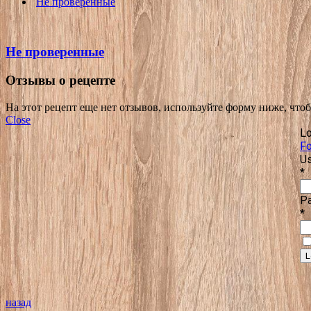
Не проверенные
Не проверенные
Отзывы о рецепте
На этот рецепт еще нет отзывов, используйте форму ниже, что
Close
Lo
Fo
Us
*
P
*
назад