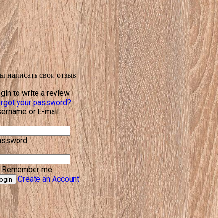
бы написать свой отзыв
gin to write a review
rgot your password?
ername or E-mail
assword
Remember me
Create an Account