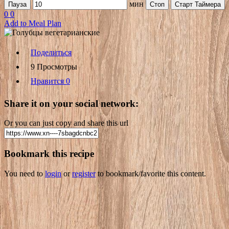
мин
Пауза
Стоп
Старт Таймера
0
0
Add to Meal Plan
Поделиться
9 Просмотры
Нравится
0
Share it on your social network:
Or you can just copy and share this url
Bookmark this recipe
You need to
login
or
register
to bookmark/favorite this content.