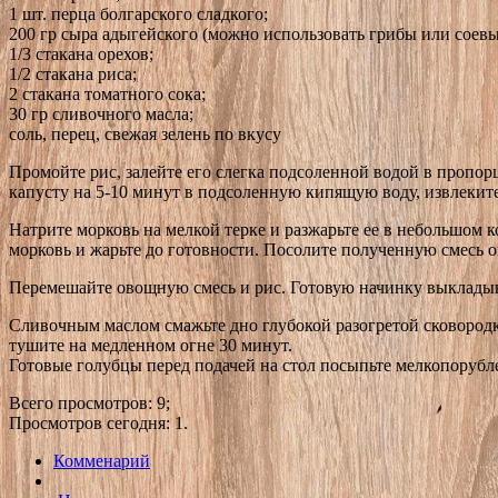
1 шт. перца болгарского сладкого;
200 гр сыра адыгейского (можно использовать грибы или соев
1/3 стакана орехов;
1/2 стакана риса;
2 стакана томатного сока;
30 гр сливочного масла;
соль, перец, свежая зелень по вкусу
Промойте рис, залейте его слегка подсоленной водой в пропор
капусту на 5-10 минут в подсоленную кипящую воду, извлеките 
Натрите морковь на мелкой терке и разжарьте ее в небольшом 
морковь и жарьте до готовности. Посолите полученную смесь
Перемешайте овощную смесь и рис. Готовую начинку выкладыва
Сливочным маслом смажьте дно глубокой разогретой сковородк
тушите на медленном огне 30 минут.
Готовые голубцы перед подачей на стол посыпьте мелкопорубл
Всего просмотров: 9;
Просмотров сегодня: 1.
Комменарий