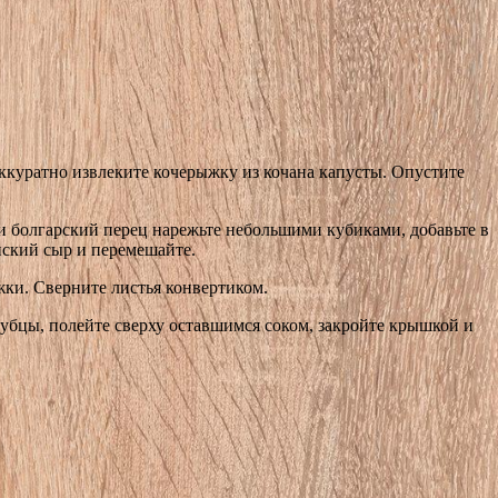
Аккуратно извлеките кочерыжку из кочана капусты. Опустите
 и болгарский перец нарежьте небольшими кубиками, добавьте в
йский сыр и перемешайте.
ки. Сверните листья конвертиком.
лубцы, полейте сверху оставшимся соком, закройте крышкой и