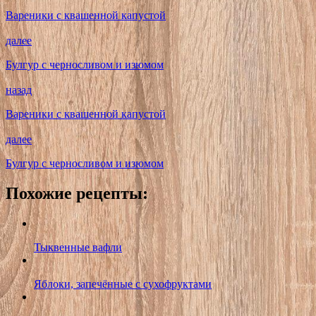
Вареники с квашенной капустой
далее
Булгур с черносливом и изюмом
назад
Вареники с квашенной капустой
далее
Булгур с черносливом и изюмом
Похожие рецепты:
Тыквенные вафли
Яблоки, запечённые с сухофруктами