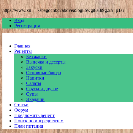
https://www.xn----7sbagdcnbc2abdvea5bg8bwgi8a3i9g.xn--p1ai
Вход
Регистрация
Главная
Рецепты
Без жарки
Выпечка и десерты
Закуски
Основные блюда
Напитки
Салаты
Соусы и другое
Супы
Экадаши
Статьи
Форум
Предложить рецепт
Поиск по ингредиентам
План питания