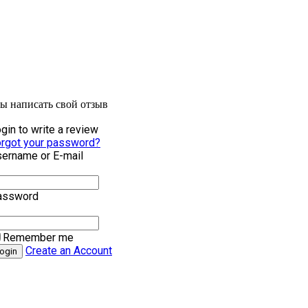
бы написать свой отзыв
gin to write a review
rgot your password?
ername or E-mail
assword
Remember me
Create an Account