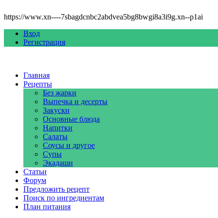
https://www.xn----7sbagdcnbc2abdvea5bg8bwgi8a3i9g.xn--p1ai
Вход
Регистрация
Главная
Рецепты
Без жарки
Выпечка и десерты
Закуски
Основные блюда
Напитки
Салаты
Соусы и другое
Супы
Экадаши
Статьи
Форум
Предложить рецепт
Поиск по ингредиентам
План питания