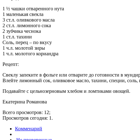
1 ½ чашки отваренного нута
1 маленькая свекла
3 ст.л. оливкового масла
2 ст.л. лимонного сока
2 зубчика чеснока
1 ст.л. тахини
Соль, перец – по вкусу
1 ч.л. молотой зиры
1 ч.л. молотого кориандра
Рецепт:
Свеклу запеките в фольге или отварите до готовности в мундир
Влейте лимонный сок, оливковое масло, тахини, специи, соль, 
Подавайте с цельнозерновым хлебом и ломтиками овощей.
Екатерина Романова
Всего просмотров: 12;
Просмотров сегодня: 1.
Комменарий
Не проверенные