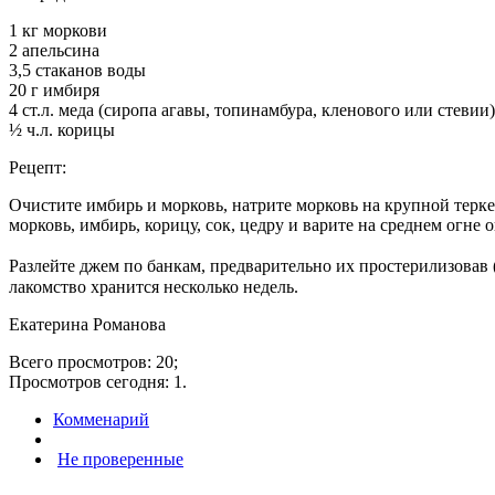
1 кг моркови
2 апельсина
3,5 стаканов воды
20 г имбиря
4 ст.л. меда (сиропа агавы, топинамбура, кленового или стевии)
½ ч.л. корицы
Рецепт:
Очистите имбирь и морковь, натрите морковь на крупной терке
морковь, имбирь, корицу, сок, цедру и варите на среднем огне 
Разлейте джем по банкам, предварительно их простерилизовав 
лакомство хранится несколько недель.
Екатерина Романова
Всего просмотров: 20;
Просмотров сегодня: 1.
Комменарий
Не проверенные