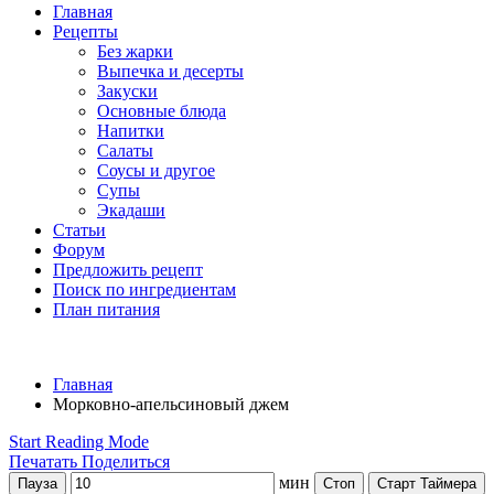
Главная
Рецепты
Без жарки
Выпечка и десерты
Закуски
Основные блюда
Напитки
Салаты
Соусы и другое
Супы
Экадаши
Статьи
Форум
Предложить рецепт
Поиск по ингредиентам
План питания
Главная
Морковно-апельсиновый джем
Start Reading Mode
Печатать
Поделиться
мин
Пауза
Стоп
Старт Таймера