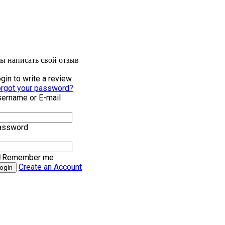
бы написать свой отзыв
gin to write a review
rgot your password?
ername or E-mail
assword
Remember me
Create an Account