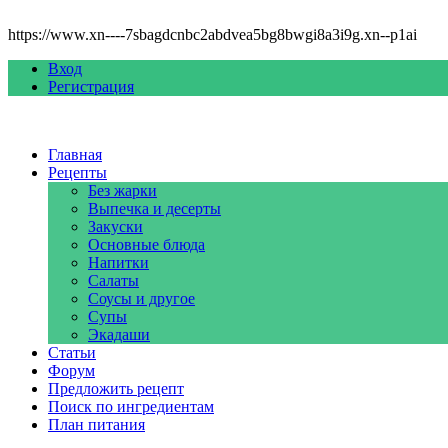
https://www.xn----7sbagdcnbc2abdvea5bg8bwgi8a3i9g.xn--p1ai
Вход
Регистрация
Главная
Рецепты
Без жарки
Выпечка и десерты
Закуски
Основные блюда
Напитки
Салаты
Соусы и другое
Супы
Экадаши
Статьи
Форум
Предложить рецепт
Поиск по ингредиентам
План питания