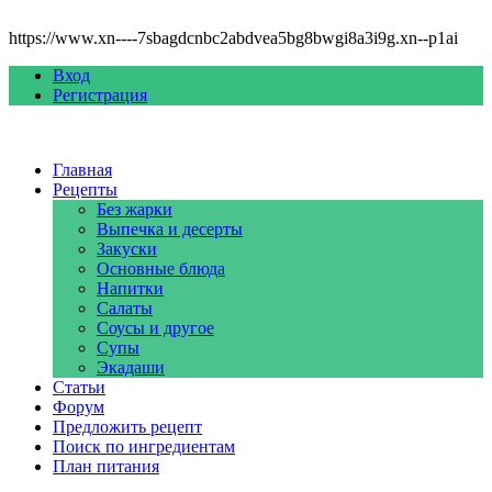
https://www.xn----7sbagdcnbc2abdvea5bg8bwgi8a3i9g.xn--p1ai
Вход
Регистрация
Главная
Рецепты
Без жарки
Выпечка и десерты
Закуски
Основные блюда
Напитки
Салаты
Соусы и другое
Супы
Экадаши
Статьи
Форум
Предложить рецепт
Поиск по ингредиентам
План питания