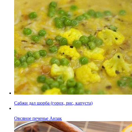
Сабжи дал шорба (горох, рис, капуста)
Овсяное печенье Анзак