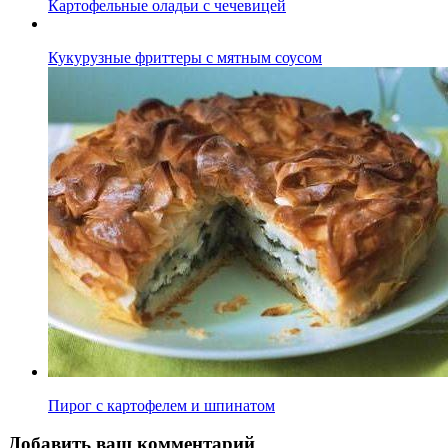
Картофельные оладьи с чечевицей
Кукурузные фриттеры с мятным соусом
Пирог с картофелем и шпинатом
Добавить ваш комментарий