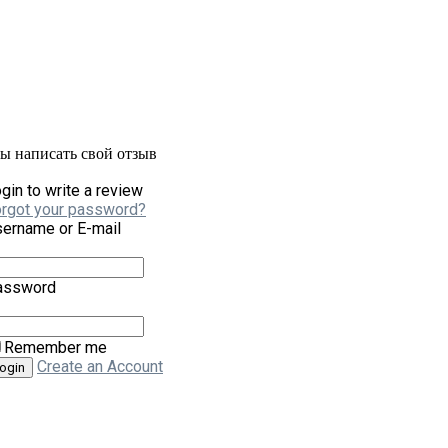
бы написать свой отзыв
gin to write a review
rgot your password?
ername or E-mail
assword
Remember me
Create an Account