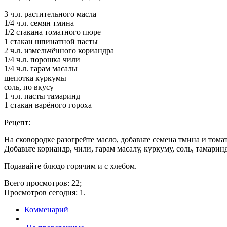
3 ч.л. растительного масла
1/4 ч.л. семян тмина
1/2 стакана томатного пюре
1 стакан шпинатной пасты
2 ч.л. измельчённого кориандра
1/4 ч.л. порошка чили
1/4 ч.л. гарам масалы
щепотка куркумы
соль, по вкусу
1 ч.л. пасты тамаринд
1 стакан варёного гороха
Рецепт:
На сковородке разогрейте масло, добавьте семена тмина и тома
Добавьте кориандр, чили, гарам масалу, куркуму, соль, тамарин
Подавайте блюдо горячим и с хлебом.
Всего просмотров: 22;
Просмотров сегодня: 1.
Комменарий