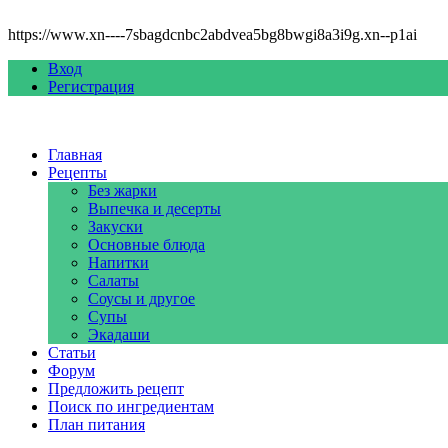
https://www.xn----7sbagdcnbc2abdvea5bg8bwgi8a3i9g.xn--p1ai
Вход
Регистрация
Главная
Рецепты
Без жарки
Выпечка и десерты
Закуски
Основные блюда
Напитки
Салаты
Соусы и другое
Супы
Экадаши
Статьи
Форум
Предложить рецепт
Поиск по ингредиентам
План питания