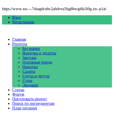
https://www.xn----7sbagdcnbc2abdvea5bg8bwgi8a3i9g.xn--p1ai
Вход
Регистрация
Главная
Рецепты
Без жарки
Выпечка и десерты
Закуски
Основные блюда
Напитки
Салаты
Соусы и другое
Супы
Экадаши
Статьи
Форум
Предложить рецепт
Поиск по ингредиентам
План питания