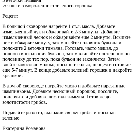
3 веточки тимьяна
½ чашки замороженного зеленого горошка
Рецепт:
В большой сковороде нагрейте 1 ст.л. масла. Добавьте
измельченный лук и обжаривайте 2-3 минуты. Добавьте
измельченный чеснок и обжаривайте еще 2 минуты. Всыпьте
рис и обжарьте минуту, затем влейте половник бульона и
положите 2 веточки тимьяна. Готовьте, часто мешая, до
полного впитывания бульона, затем вливайте постепенно по
половнику до тех пор, пока бульон не закончится. Затем
влейте кокосовое молоко, посыпьте солью, перцем и готовьте
еще 5-7 минут. В конце добавьте зеленый горошек и накройте
крышкой.
В другой сковороде нагрейте масло и добавьте нарезанные
шампиньоны. Добавьте чесночный порошок, посолите,
поперчите и добавьте листики тимьяна. Готовьте до
золотистости грибов.
Подавайте ризотто, выложив сверху грибы и посыпав
зеленью.
Екатерина Романова