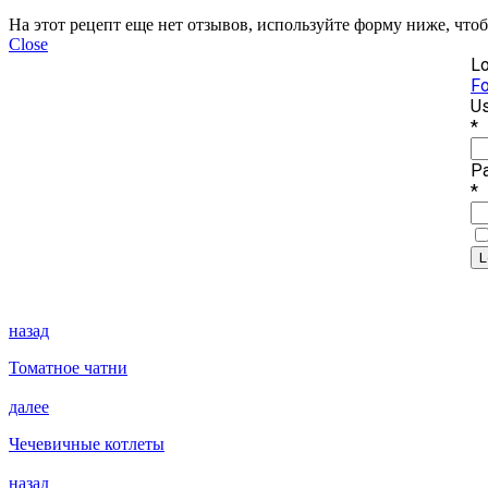
На этот рецепт еще нет отзывов, используйте форму ниже, что
Close
Lo
Fo
Us
*
P
*
назад
Томатное чатни
далее
Чечевичные котлеты
назад