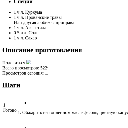
Специи
1 ч.л.
Куркума
1 ч.л.
Прованские травы
Или другая любимая приправа
1 ч.л.
Асафетида
0.5 ч.л.
Соль
1 ч.л.
Сахар
Описание приготовления
Поделиться
Всего просмотров: 522;
Просмотров сегодня: 1.
Шаги
1
Готово
1. Обжарить на топленном масле фасоль, цветную капус