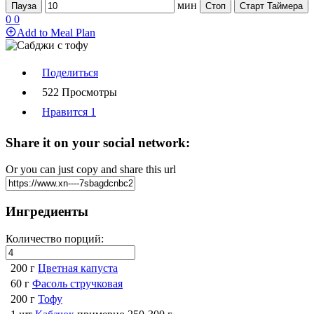
мин
Пауза
Стоп
Старт Таймера
0
0
Add to Meal Plan
Поделиться
522 Просмотры
Нравится
1
Share it on your social network:
Or you can just copy and share this url
Ингредиенты
Количество порций:
200 г
Цветная капуста
60 г
Фасоль стручковая
200 г
Тофу