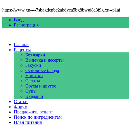
https://www.xn----7sbagdcnbc2abdvea5bg8bwgi8a3i9g.xn--p1ai
Вход
Регистрация
Главная
Рецепты
Без жарки
Выпечка и десерты
Закуски
Основные блюда
Напитки
Салаты
Соусы и другое
Супы
Экадаши
Статьи
Форум
Предложить рецепт
Поиск по ингредиентам
План питания