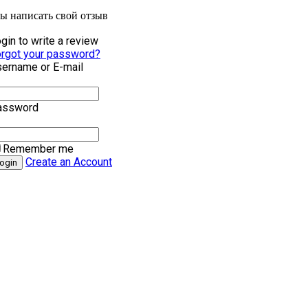
бы написать свой отзыв
gin to write a review
rgot your password?
ername or E-mail
assword
Remember me
Create an Account