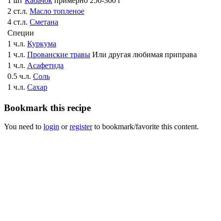
1 шт
Кабачок
примерно 250-300 г
2 ст.л.
Масло топленое
4 ст.л.
Сметана
Специи
1 ч.л.
Куркума
1 ч.л.
Прованские травы
Или другая любимая приправа
1 ч.л.
Асафетида
0.5 ч.л.
Соль
1 ч.л.
Сахар
Bookmark this recipe
You need to
login
or
register
to bookmark/favorite this content.