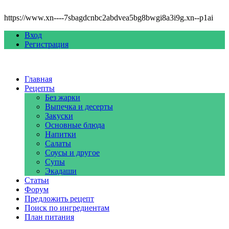
https://www.xn----7sbagdcnbc2abdvea5bg8bwgi8a3i9g.xn--p1ai
Вход
Регистрация
Главная
Рецепты
Без жарки
Выпечка и десерты
Закуски
Основные блюда
Напитки
Салаты
Соусы и другое
Супы
Экадаши
Статьи
Форум
Предложить рецепт
Поиск по ингредиентам
План питания