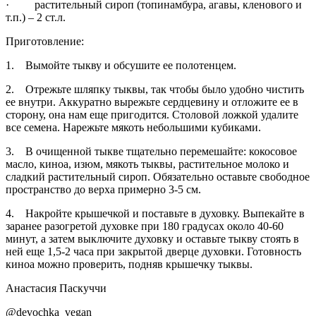
· растительный сироп (топинамбура, агавы, кленового и
т.п.) – 2 ст.л.
Приготовление:
1. Вымойте тыкву и обсушите ее полотенцем.
2. Отрежьте шляпку тыквы, так чтобы было удобно чистить
ее внутри. Аккуратно вырежьте сердцевину и отложите ее в
сторону, она нам еще пригодится. Столовой ложкой удалите
все семена. Нарежьте мякоть небольшими кубиками.
3. В очищенной тыкве тщательно перемешайте: кокосовое
масло, киноа, изюм, мякоть тыквы, растительное молоко и
сладкий растительный сироп. Обязательно оставьте свободное
пространство до верха примерно 3-5 см.
4. Накройте крышечкой и поставьте в духовку. Выпекайте в
заранее разогретой духовке при 180 градусах около 40-60
минут, а затем выключите духовку и оставьте тыкву стоять в
ней еще 1,5-2 часа при закрытой дверце духовки. Готовность
киноа можно проверить, подняв крышечку тыквы.
Анастасия Паскуччи
@devochka_vegan