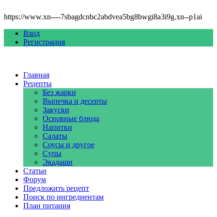
https://www.xn----7sbagdcnbc2abdvea5bg8bwgi8a3i9g.xn--p1ai
Вход
Регистрация
Главная
Рецепты
Без жарки
Выпечка и десерты
Закуски
Основные блюда
Напитки
Салаты
Соусы и другое
Супы
Экадаши
Статьи
Форум
Предложить рецепт
Поиск по ингредиентам
План питания