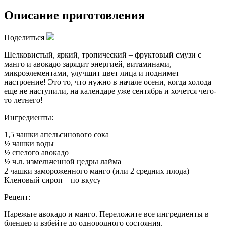
Описание приготовления
Поделиться
Шелковистый, яркий, тропический – фруктовый смузи с
манго и авокадо зарядит энергией, витаминами,
микроэлементами, улучшит цвет лица и поднимет
настроение! Это то, что нужно в начале осени, когда холода
еще не наступили, на календаре уже сентябрь и хочется чего-
то летнего!
Ингредиенты:
1,5 чашки апельсинового сока
½ чашки воды
½ спелого авокадо
½ ч.л. измельченной цедры лайма
2 чашки замороженного манго (или 2 средних плода)
Кленовый сироп – по вкусу
Рецепт:
Нарежьте авокадо и манго. Переложите все ингредиенты в
блендер и взбейте до однородного состояния.