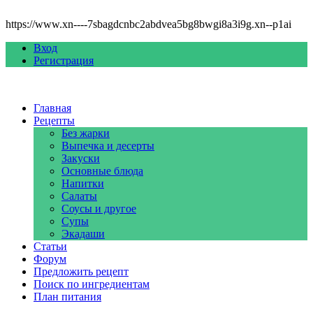
https://www.xn----7sbagdcnbc2abdvea5bg8bwgi8a3i9g.xn--p1ai
Вход
Регистрация
Главная
Рецепты
Без жарки
Выпечка и десерты
Закуски
Основные блюда
Напитки
Салаты
Соусы и другое
Супы
Экадаши
Статьи
Форум
Предложить рецепт
Поиск по ингредиентам
План питания