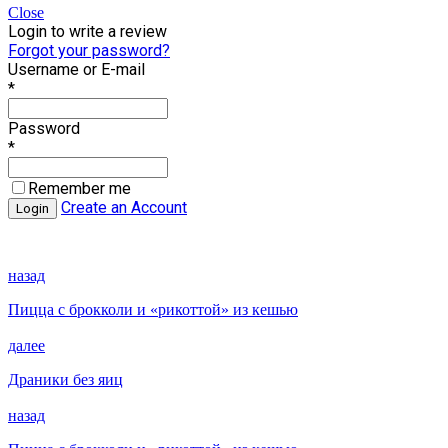
Close
Login to write a review
Forgot your password?
Username or E-mail
*
Password
*
Remember me
Create an Account
назад
Пицца с брокколи и «рикоттой» из кешью
далее
Драники без яиц
назад