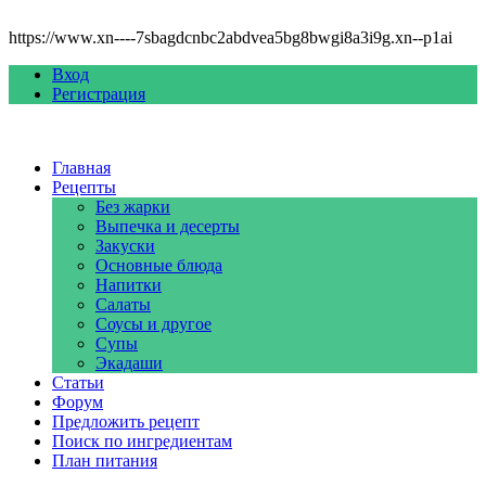
https://www.xn----7sbagdcnbc2abdvea5bg8bwgi8a3i9g.xn--p1ai
Вход
Регистрация
Главная
Рецепты
Без жарки
Выпечка и десерты
Закуски
Основные блюда
Напитки
Салаты
Соусы и другое
Супы
Экадаши
Статьи
Форум
Предложить рецепт
Поиск по ингредиентам
План питания