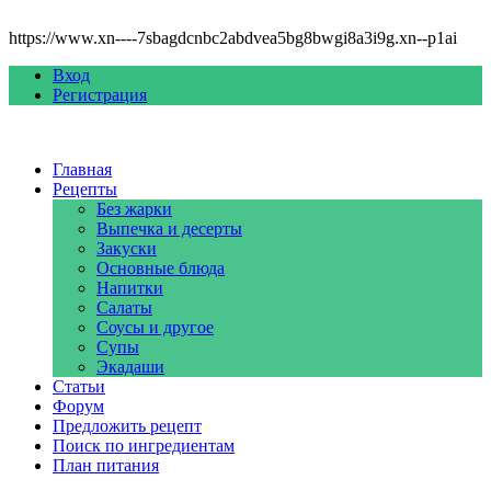
https://www.xn----7sbagdcnbc2abdvea5bg8bwgi8a3i9g.xn--p1ai
Вход
Регистрация
Главная
Рецепты
Без жарки
Выпечка и десерты
Закуски
Основные блюда
Напитки
Салаты
Соусы и другое
Супы
Экадаши
Статьи
Форум
Предложить рецепт
Поиск по ингредиентам
План питания