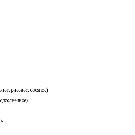
ое, рисовое, овсяное)
одсолнечное)
ль