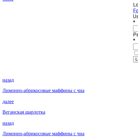
Lo
Fo
Us
*
P
*
назад
Лимонно-абрикосовые маффины с чиа
далее
Веганская шарлотка
назад
Лимонно-абрикосовые маффины с чиа