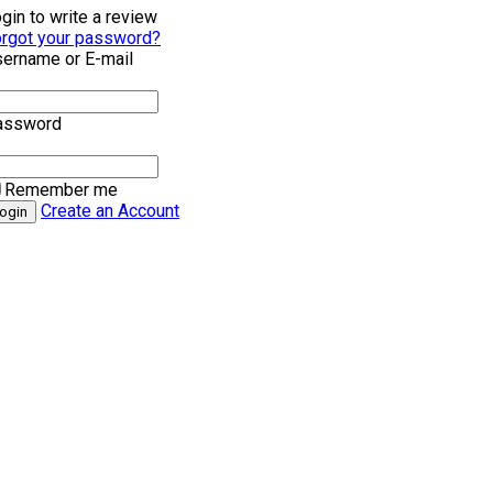
gin to write a review
rgot your password?
ername or E-mail
assword
Remember me
Create an Account