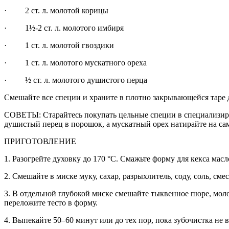
· 2 ст. л. молотой корицы
· 1½-2 ст. л. молотого имбиря
· 1 ст. л. молотой гвоздики
· 1 ст. л. молотого мускатного ореха
· ½ ст. л. молотого душистого перца
Смешайте все специи и храните в плотно закрывающейся таре д
СОВЕТЫ: Старайтесь покупать цельные специи в специализиро
душистый перец в порошок, а мускатный орех натирайте на сам
ПРИГОТОВЛЕНИЕ
1. Разогрейте духовку до 170 °С. Смажьте форму для кекса ма
2. Смешайте в миске муку, сахар, разрыхлитель, соду, соль, сме
3. В отдельной глубокой миске смешайте тыквенное пюре, мол
переложите тесто в форму.
4. Выпекайте 50–60 минут или до тех пор, пока зубочистка не в