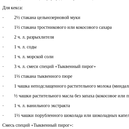
Для кекса:
· 2½ стакана цельнозерновой муки
· 1½ стакана тростникового или кокосового сахара
· 2 ч. л. разрыхлителя
· 1 ч. л. соды
· 1 ч. л. морской соли
· 3 ч. л. смеси специй «Тыквенный пирог»
· 1⅓ стакана тыквенного пюре
· 1 чашка неподслащенного растительного молока (миндальн
· ½ чашки растительного масла без запаха (кокосовое или п
· 1 ч. л. ванильного экстракта
· 1½ чашки порубленного шоколада или шоколадных капе
Смесь специй «Тыквенный пирог»: