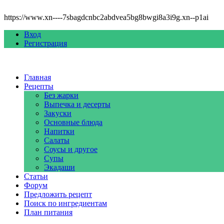
https://www.xn----7sbagdcnbc2abdvea5bg8bwgi8a3i9g.xn--p1ai
Вход
Регистрация
Главная
Рецепты
Без жарки
Выпечка и десерты
Закуски
Основные блюда
Напитки
Салаты
Соусы и другое
Супы
Экадаши
Статьи
Форум
Предложить рецепт
Поиск по ингредиентам
План питания