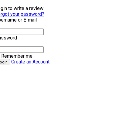
gin to write a review
rgot your password?
ername or E-mail
assword
Remember me
Create an Account