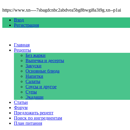
https://www.xn----7sbagdcnbc2abdvea5bg8bwgi8a3i9g.xn--p1ai
Вход
Регистрация
Главная
Рецепты
Без жарки
Выпечка и десерты
Закуски
Основные блюда
Напитки
Салаты
Соусы и другое
Супы
Экадаши
Статьи
Форум
Предложить рецепт
Поиск по ингредиентам
План питания