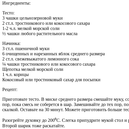
Ингредиенты:
Тесто:
3 чашки цельнозерновой муки
2 ст.л. тростникового или кокосового сахара
1-2 ч.л. мелкой морской соли
½ чашки любого растительного масла
Начинка:
3 ст.л. пшеничной муки
6 очищенных и нарезанных яблок среднего размера
2 ст.л. свежевыжатого лимонного сока
¼ чашки тростникового или кокосового сахара
Щепотка мелкой морской соли
1 ч.л. корицы
Кокосовый или тростниковый сахар для посыпки
Рецепт:
Приготовьте тесто. В миске среднего размера смешайте муку, со
пор, пока смесь не соберется в шар. Замешивайте до тех пор, 
скалкой. Оставьте на 30 минут. Можете приготовить больше тес
Разогрейте духовку до 200⁰С. Слегка припудрите мукой стол и
Второй шарик тоже раскатайте.