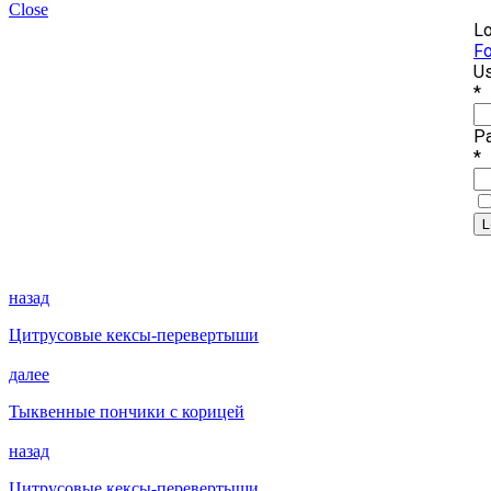
Close
Lo
Fo
Us
*
P
*
назад
Цитрусовые кексы-перевертыши
далее
Тыквенные пончики с корицей
назад
Цитрусовые кексы-перевертыши