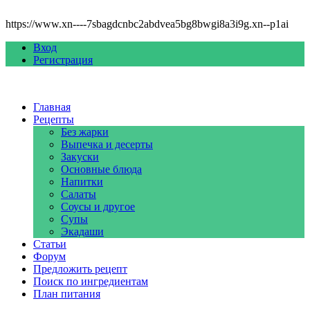
https://www.xn----7sbagdcnbc2abdvea5bg8bwgi8a3i9g.xn--p1ai
Вход
Регистрация
Главная
Рецепты
Без жарки
Выпечка и десерты
Закуски
Основные блюда
Напитки
Салаты
Соусы и другое
Супы
Экадаши
Статьи
Форум
Предложить рецепт
Поиск по ингредиентам
План питания