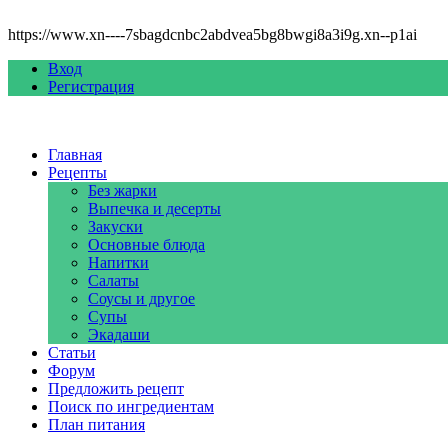
https://www.xn----7sbagdcnbc2abdvea5bg8bwgi8a3i9g.xn--p1ai
Вход
Регистрация
Главная
Рецепты
Без жарки
Выпечка и десерты
Закуски
Основные блюда
Напитки
Салаты
Соусы и другое
Супы
Экадаши
Статьи
Форум
Предложить рецепт
Поиск по ингредиентам
План питания