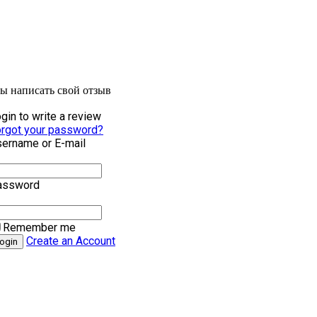
бы написать свой отзыв
gin to write a review
rgot your password?
ername or E-mail
assword
Remember me
Create an Account