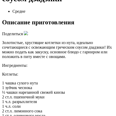
Средне
Описание приготовления
Поделиться
Золотистые, хрустящие котлетки из нута, идеально
сочетающиеся с освежающим греческим соусом дзадзики! Их
можно подать как закуску, основное блюдо с гарниром или
положить в питу вместе с овощами.
Ингредиенты:
Котлеты:
1 чашка сухого нута
1 зубчик чеснока
½ чашки нарезанной свежей кинзы
2 ст.л. пшеничной муки
1 ч.л. разрыхлителя
1 ч.л. соли
2 ст.л. лимонного сока
1 ст.л. оливкового масла