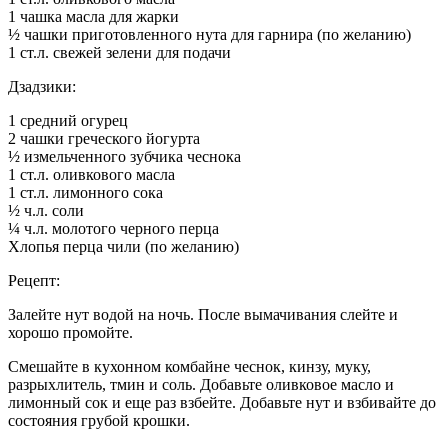
1 чашка масла для жарки
½ чашки приготовленного нута для гарнира (по желанию)
1 ст.л. свежей зелени для подачи
Дзадзики:
1 средний огурец
2 чашки греческого йогурта
½ измельченного зубчика чеснока
1 ст.л. оливкового масла
1 ст.л. лимонного сока
½ ч.л. соли
¼ ч.л. молотого черного перца
Хлопья перца чили (по желанию)
Рецепт:
Залейте нут водой на ночь. После вымачивания слейте и
хорошо промойте.
Смешайте в кухонном комбайне чеснок, кинзу, муку,
разрыхлитель, тмин и соль. Добавьте оливковое масло и
лимонный сок и еще раз взбейте. Добавьте нут и взбивайте до
состояния грубой крошки.