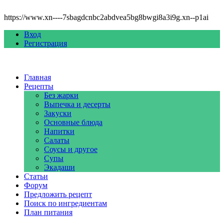
https://www.xn----7sbagdcnbc2abdvea5bg8bwgi8a3i9g.xn--p1ai
Вход
Регистрация
Главная
Рецепты
Без жарки
Выпечка и десерты
Закуски
Основные блюда
Напитки
Салаты
Соусы и другое
Супы
Экадаши
Статьи
Форум
Предложить рецепт
Поиск по ингредиентам
План питания