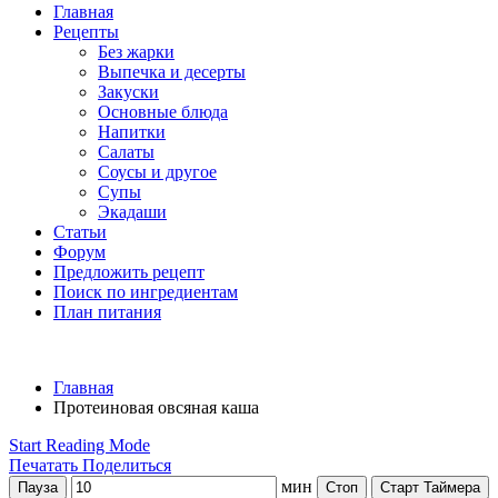
Главная
Рецепты
Без жарки
Выпечка и десерты
Закуски
Основные блюда
Напитки
Салаты
Соусы и другое
Супы
Экадаши
Статьи
Форум
Предложить рецепт
Поиск по ингредиентам
План питания
Главная
Протеиновая овсяная каша
Start Reading Mode
Печатать
Поделиться
мин
Пауза
Стоп
Старт Таймера