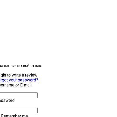
бы написать свой отзыв
gin to write a review
rgot your password?
ername or E-mail
assword
Remember me