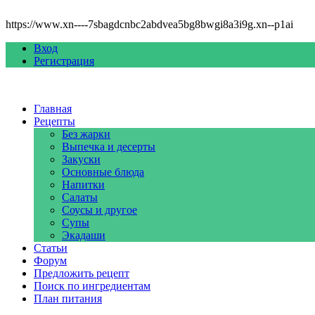
https://www.xn----7sbagdcnbc2abdvea5bg8bwgi8a3i9g.xn--p1ai
Вход
Регистрация
Главная
Рецепты
Без жарки
Выпечка и десерты
Закуски
Основные блюда
Напитки
Салаты
Соусы и другое
Супы
Экадаши
Статьи
Форум
Предложить рецепт
Поиск по ингредиентам
План питания