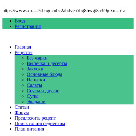
https://www.xn----7sbagdcnbc2abdvea5bg8bwgi8a3i9g.xn--p1ai
Вход
Регистрация
Главная
Рецепты
Без жарки
Выпечка и десерты
Закуски
Основные блюда
Напитки
Салаты
Соусы и другое
Супы
Экадаши
Статьи
Форум
Предложить рецепт
Поиск по ингредиентам
План питания