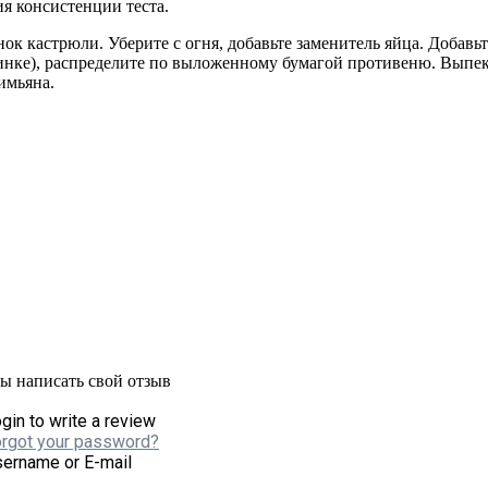
я консистенции теста.
нок кастрюли. Уберите с огня, добавьте заменитель яйца. Добавь
инке), распределите по выложенному бумагой противеню. Выпек
имьяна.
бы написать свой отзыв
gin to write a review
rgot your password?
ername or E-mail