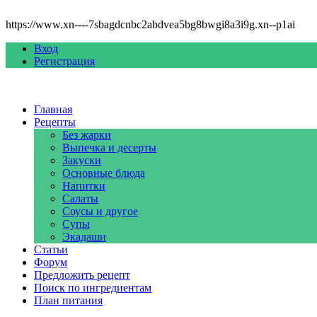
https://www.xn----7sbagdcnbc2abdvea5bg8bwgi8a3i9g.xn--p1ai
Вход
Регистрация
Главная
Рецепты
Без жарки
Выпечка и десерты
Закуски
Основные блюда
Напитки
Салаты
Соусы и другое
Супы
Экадаши
Статьи
Форум
Предложить рецепт
Поиск по ингредиентам
План питания