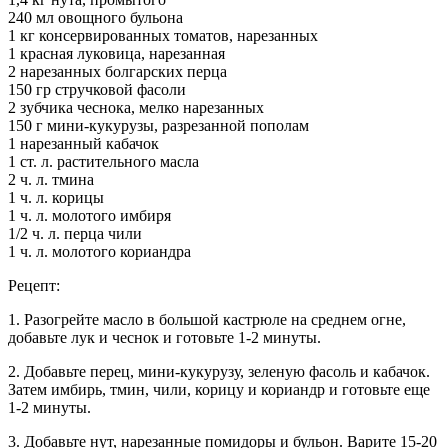
240 мл овощного бульона
1 кг консервированных томатов, нарезанных
1 красная луковица, нарезанная
2 нарезанных болгарских перца
150 гр стручковой фасоли
2 зубчика чеснока, мелко нарезанных
150 г мини-кукурузы, разрезанной пополам
1 нарезанный кабачок
1 ст. л. растительного масла
2 ч. л. тмина
1 ч. л. корицы
1 ч. л. молотого имбиря
1/2 ч. л. перца чили
1 ч. л. молотого кориандра
Рецепт:
1. Разогрейте масло в большой кастрюле на среднем огне,
добавьте лук и чеснок и готовьте 1-2 минуты.
2. Добавьте перец, мини-кукурузу, зеленую фасоль и кабачок.
Затем имбирь, тмин, чили, корицу и кориандр и готовьте еще
1-2 минуты.
3. Добавьте нут, нарезанные помидоры и бульон. Варите 15-20