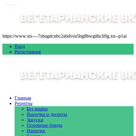
https://www.xn----7sbagdcnbc2abdvea5bg8bwgi8a3i9g.xn--p1ai
Вход
Регистрация
Главная
Рецепты
Без жарки
Выпечка и десерты
Закуски
Основные блюда
Напитки