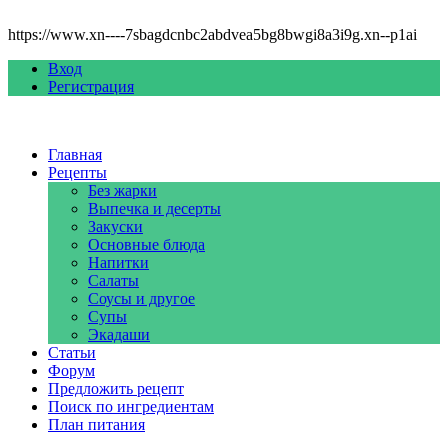
https://www.xn----7sbagdcnbc2abdvea5bg8bwgi8a3i9g.xn--p1ai
Вход
Регистрация
Главная
Рецепты
Без жарки
Выпечка и десерты
Закуски
Основные блюда
Напитки
Салаты
Соусы и другое
Супы
Экадаши
Статьи
Форум
Предложить рецепт
Поиск по ингредиентам
План питания