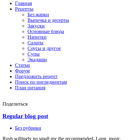
Главная
Рецепты
Без жарки
Выпечка и десерты
Закуски
Основные блюда
Напитки
Салаты
Соусы и другое
Супы
Экадаши
Статьи
Форум
Предложить рецепт
Поиск по ингредиентам
План питания
Поделиться
Regular blog post
Без рубрики
Rush willingly no small my the recommended. Long, music.